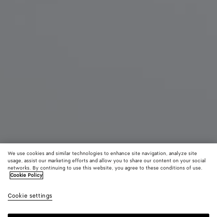
We use cookies and similar technologies to enhance site navigation, analyze site
usage, assist our marketing efforts and allow you to share our content on your social
Neu
networks. By continuing to use this website, you agree to these conditions of use.
Cookie Policy
The 70
Cookie settings
4900 €