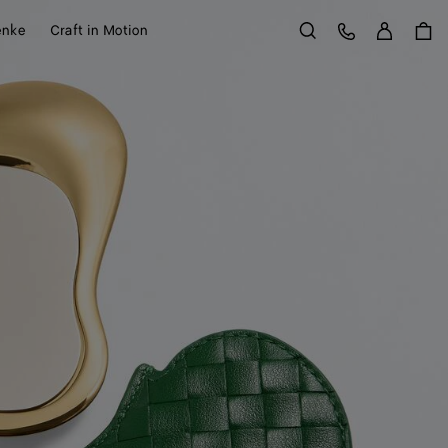
Anme
Kundens
enke
Craft in Motion
Suchen