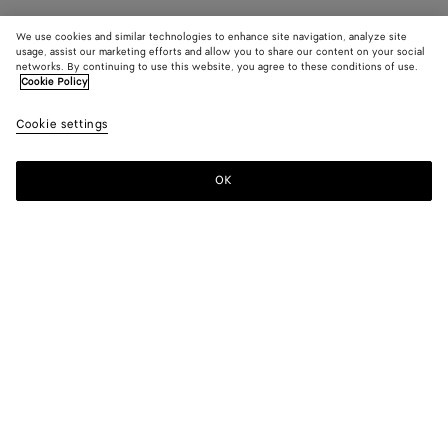
We use cookies and similar technologies to enhance site navigation, analyze site
usage, assist our marketing efforts and allow you to share our content on your social
networks. By continuing to use this website, you agree to these conditions of use.
Cookie Policy
Cookie settings
OK
MELDEN SIE SICH FÜR UNSEREN NEWSLETTER AN
Abonnieren Sie den Bottega Veneta-Newsletter, um Informationen zu
den Kollektionen und den Shows sowie andere exklusive Updates zu
erhalten.
E-mail*