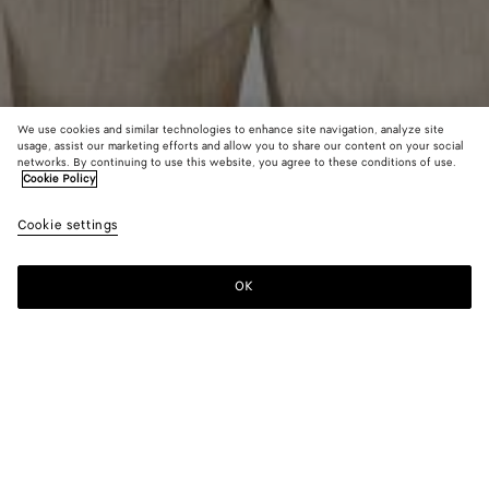
We use cookies and similar technologies to enhance site navigation, analyze site
usage, assist our marketing efforts and allow you to share our content on your social
networks. By continuing to use this website, you agree to these conditions of use.
Cookie Policy
T-Shirt aus Pima-Baumwolljersey
Cookie settings
700 €
color (Durch
Nightfal
Chal
Auswahl
Farbe k
OK
Zum Warenkorb hinzufügen
sich Grö
Zum
Bitte
Verfügba
Warenkorb
wählen
Beschre
hinzufügen
Sie
Bilder u
eine
andere
Größe
Farbe:
Chalk
Element
color (Durch
Nightfall
Chalk
der Seit
Auswahl einer
ändern.)