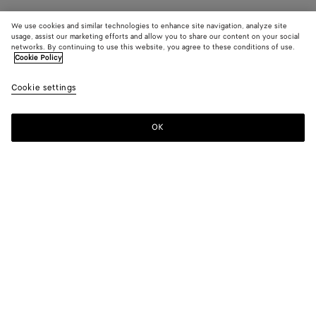
We use cookies and similar technologies to enhance site navigation, analyze site
usage, assist our marketing efforts and allow you to share our content on your social
networks. By continuing to use this website, you agree to these conditions of use.
Cookie Policy
Cookie settings
OK
MELDEN SIE SICH FÜR UNSEREN NEWSLETTER AN
Abonnieren Sie den Bottega Veneta-Newsletter, um Informationen zu
den Kollektionen und den Shows sowie andere exklusive Updates zu
erhalten.
E-mail*