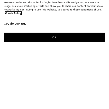
We use cookies and similar technologies to enhance site navigation, analyze site
usage, assist our marketing efforts and allow you to share our content on your social
networks. By continuing to use this website, you agree to these conditions of use.
Cookie Policy
Cookie settings
OK
MELDEN SIE SICH FÜR UNSEREN NEWSLETTER AN
Abonnieren Sie den Bottega Veneta-Newsletter, um Informationen zu
den Kollektionen und den Shows sowie andere exklusive Updates zu
erhalten.
E-mail*
STORE LOCATOR
Finde Einen Store