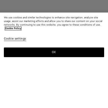
We use cookies and similar technologies to enhance site navigation, analyze site
Demnächst erhältlich
usage, assist our marketing efforts and allow you to share our content on your social
networks. By continuing to use this website, you agree to these conditions of use.
Cookie Policy
Orbit Sneakers
890 €
color (Durch
Barol
Cookie settings
+
10
Auswa
bell
Farbe
sich 
OK
Benachrichtigen
Bitte
Verfü
wählen
Besch
Sie
Bilde
eine
ander
Größe
Farbe:
Barolo/blue bell
Eleme
der S
color (Durch
Black
Silver
Fondant
Barolo
Mud/white
Billiard/silv
änder
Auswahl einer
silver
/
silver
silver
Farbe können
White
sich Größe,
/
Bark
Abyss/silver
Barolo/blue
Taxi
White