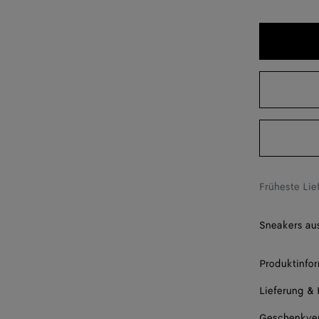
37
38
39
40
41
42
Bitte wäh
Früheste Li
Sneakers au
Produktinfo
Lieferung &
Geschenkve