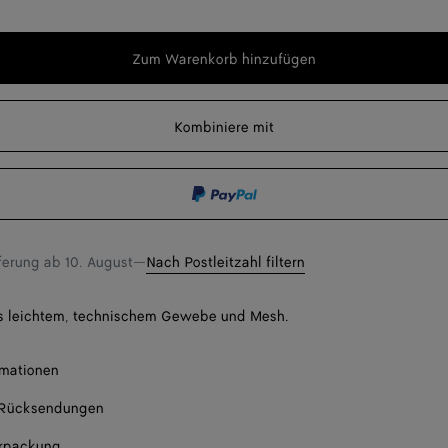
Zum Warenkorb hinzufügen
Zum
Bitte
Warenkorb
wählen
hinzufügen
Sie
Kombiniere mit
eine
Größe
Im s
len Sie eine Größe
eferung ab
10. August
—
Nach Postleitzahl filtern
s leichtem, technischem Gewebe und Mesh.
rmationen
 Rücksendungen
rpackung