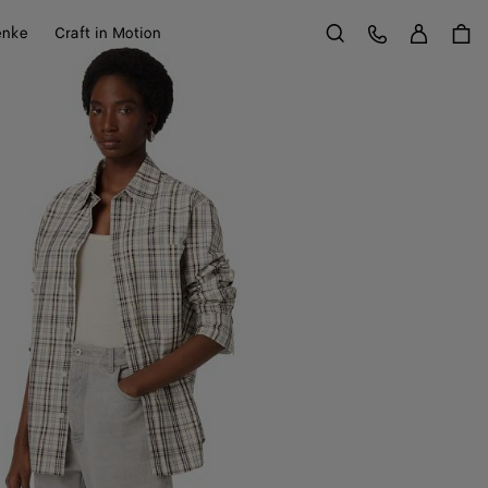
Anme
Kundens
enke
Craft in Motion
Suchen