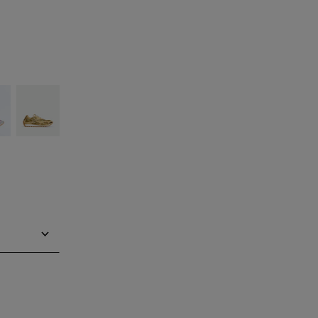
ilver
Gold/white
tore finden