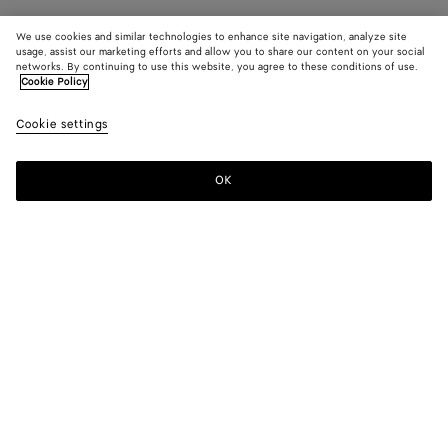
We use cookies and similar technologies to enhance site navigation, analyze site
usage, assist our marketing efforts and allow you to share our content on your social
networks. By continuing to use this website, you agree to these conditions of use.
Cookie Policy
Cookie settings
OK
MELDEN SIE SICH FÜR UNSEREN NEWSLETTER AN
Abonnieren Sie den Bottega Veneta-Newsletter, um Informationen zu
den Kollektionen und den Shows sowie andere exklusive Updates zu
erhalten.
E-mail*