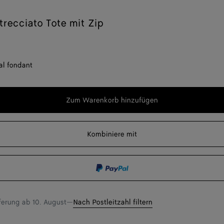
ntrecciato Tote mit Zip
al fondant
Zum Warenkorb hinzufügen
Zum
Bitte
Warenkorb
wählen
hinzufügen
Sie
Kombiniere mit
eine
Größe
eferung ab
10. August
—
Nach Postleitzahl filtern