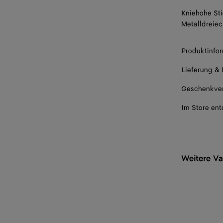
Kniehohe Sti
39
Metalldreiec
39.5
Produktinfo
40
Lieferung &
40.5
Geschenkve
41
Im Store en
Weitere Va