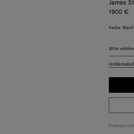
James St
1900 €
Farbe:
Black
Bitte wäh
Bitte wählen
35
Größentabel
36
36.5
37
37.5
38
Früheste Li
38.5