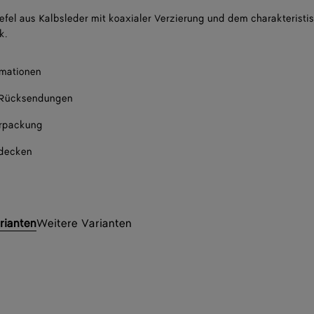
efel aus Kalbsleder mit koaxialer Verzierung und dem charakteristi
Im s
k.
Im s
rmationen
Nur noch 1 Produk
 Rücksendungen
Im s
rpackung
Im s
tdecken
rianten
Weitere Varianten