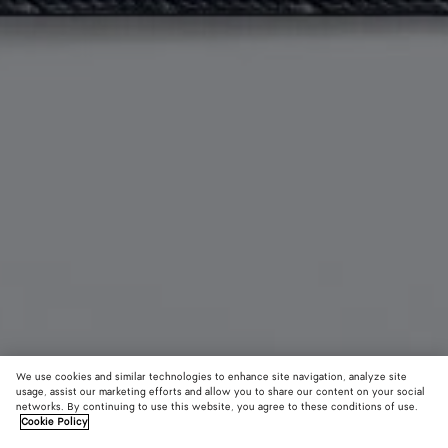
We use cookies and similar technologies to enhance site navigation, analyze site
usage, assist our marketing efforts and allow you to share our content on your social
Demnächst erhältlich
Initialen hinzufügen
networks. By continuing to use this website, you agree to these conditions of use.
Cookie Policy
Intrecciato Reisepassetui