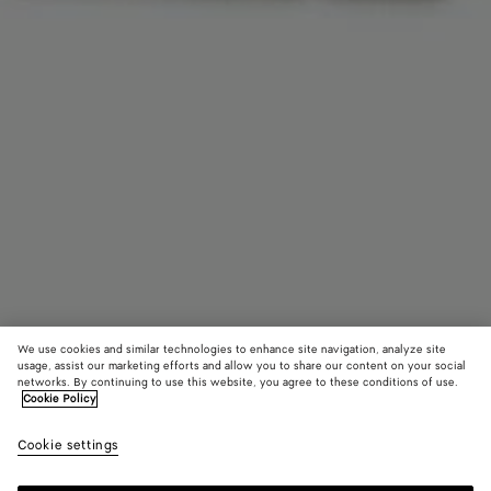
We use cookies and similar technologies to enhance site navigation, analyze site
usage, assist our marketing efforts and allow you to share our content on your social
networks. By continuing to use this website, you agree to these conditions of use.
Cookie Policy
Intrecciato Ausweisetui
Cookie settings
390 €