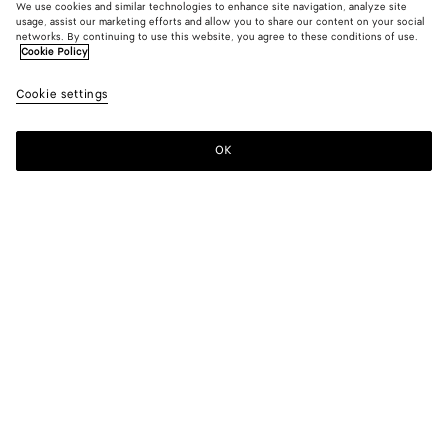
We use cookies and similar technologies to enhance site navigation, analyze site
usage, assist our marketing efforts and allow you to share our content on your social
Neu
networks. By continuing to use this website, you agree to these conditions of use.
Cookie Policy
Hemd aus Baumwolltoile
Cookie settings
850 €
OK
Zum Warenkorb hinzufügen
Zum
Bitte
Warenkorb
wählen
hinzufügen
Sie
eine
Größe
Farbe:
Stucco
Bitte wählen Sie eine Größe
Bitte wählen Sie eine Größe
44
Nur noch 1 Produkt verfügbar
Größentabelle
46
48