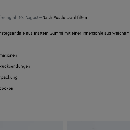
eine
Größe
eferung ab
10. August
—
Nach Postleitzahl filtern
Bena
nstegsandale aus mattem Gummi mit einer Innensohle aus weichem
len Sie eine Größe
rmationen
 Rücksendungen
rpackung
tdecken