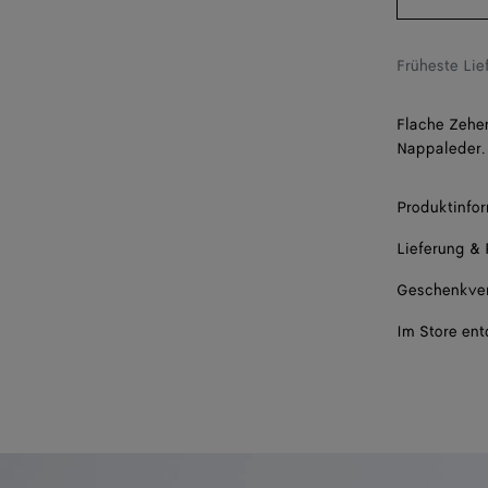
40
Früheste Li
41
42
Flache Zehe
Nappaleder.
Bitte wäh
Produktinfo
Lieferung &
Geschenkve
Im Store en