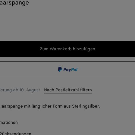
Haarspange
Zum Warenkorb hinzufügen
Zum
Bitte
Warenkorb
wählen
hinzufügen
Sie
eine
Größe
eferung ab
10. August
—
Nach Postleitzahl filtern
Haarspange mit länglicher Form aus Sterlingsilber.
rmationen
 Rücksendungen