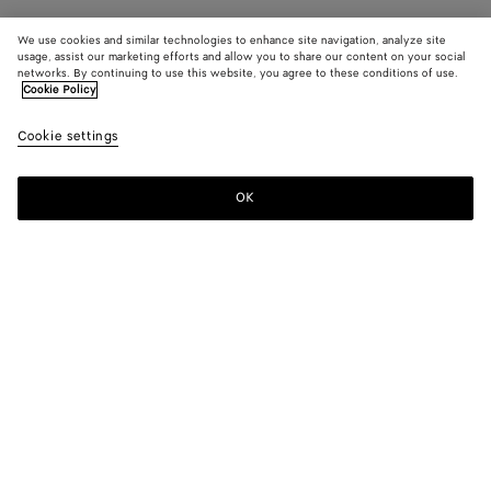
We use cookies and similar technologies to enhance site navigation, analyze site
usage, assist our marketing efforts and allow you to share our content on your social
networks. By continuing to use this website, you agree to these conditions of use.
Cookie Policy
Cookie settings
OK
MELDEN SIE SICH FÜR UNSEREN NEWSLETTER AN
Abonnieren Sie den Bottega Veneta-Newsletter, um Informationen zu
den Kollektionen und den Shows sowie andere exklusive Updates zu
erhalten.
E-mail*