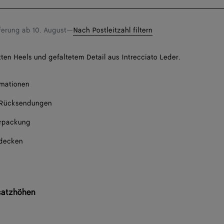
eine
Größe
Im s
eferung ab
10. August
—
Nach Postleitzahl filtern
tten Heels und gefaltetem Detail aus Intrecciato Leder.
Im s
rmationen
 Rücksendungen
Im s
rpackung
Nur noch 1 Produk
tdecken
Im s
Im s
Im s
satzhöhen