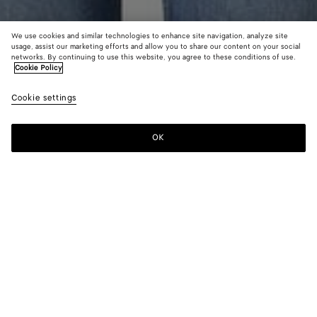
We use cookies and similar technologies to enhance site navigation, analyze site
usage, assist our marketing efforts and allow you to share our content on your social
networks. By continuing to use this website, you agree to these conditions of use.
Cookie Policy
Bedrucktes T-Shirt aus Baumwolljersey
Cookie settings
600 €
color (Durch
Black
Chal
Auswahl
Farbe k
OK
Zum Warenkorb hinzufügen
sich Grö
Zum
Bitte
Verfügba
Warenkorb
wählen
Beschre
hinzufügen
Sie
Bilder u
eine
andere
Größe
Farbe:
Black
Element
color (Durch
Black
Chalk
der Seit
Auswahl einer
ändern.)
Farbe können
sich Größe,
Verfügbarkeit,