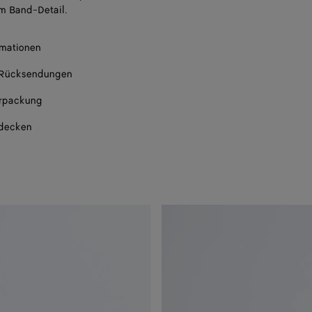
m Band-Detail.
rmationen
 Rücksendungen
rpackung
tdecken