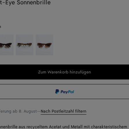
t-Eye Sonnenbrille
n
lack
Havana
Burgundy
er
rey
transparent
brown
n
t,
g,
Zum Warenkorb hinzufügen
Zum
Bitte
Warenkorb
wählen
hinzufügen
Sie
f
eine
Größe
eferung ab
8. August
—
Nach Postleitzahl filtern
enbrille aus recyceltem Acetat und Metall mit charakteristischem