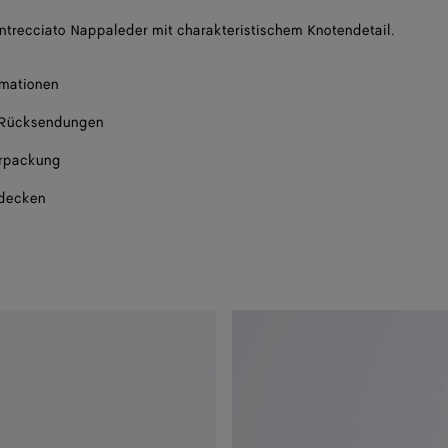
ntrecciato Nappaleder mit charakteristischem Knotendetail.
rmationen
 Rücksendungen
rpackung
tdecken