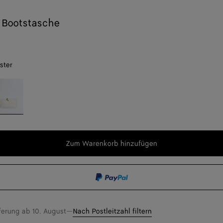
 Bootstasche
ster
abaster
er
n
t,
g,
Zum Warenkorb hinzufügen
Zum
Bitte
Warenkorb
wählen
hinzufügen
Sie
f
eine
Größe
eferung ab
10. August
—
Nach Postleitzahl filtern