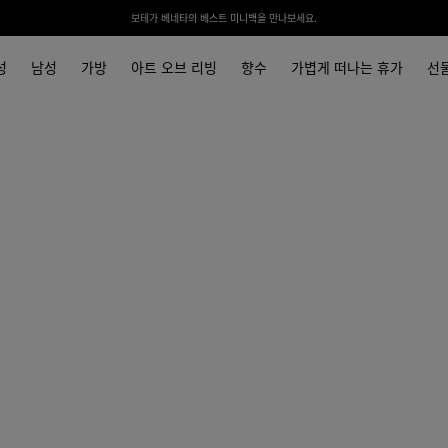
보테가 베네타의 베스트 미니백을 만나보세요.
성
남성
가방
아트 오브 리빙
향수
가볍게 떠나는 휴가
선