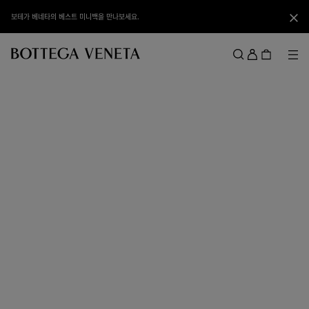
메인 콘텐츠로 건너뛰기
보테가 베네타의 베스트 미니백을 만나보세요.
닫기
로
그
메뉴
검색
인
메뉴