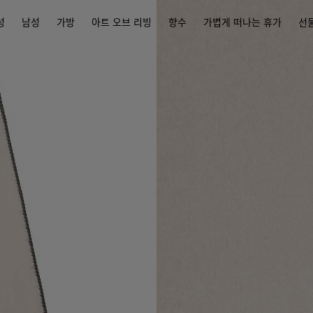
성
남성
가방
아트 오브 리빙
향수
가볍게 떠나는 휴가
선