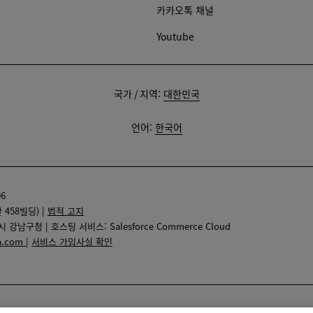
카카오톡 채널
Youtube
배
국가 / 지역:
대한민국
송
지:
배
언어:
한국어
송
지:
6
458빌딩) |
법적 고지
구청 | 호스팅 서비스: Salesforce Commerce Cloud
ta.com
|
서비스 가입사실 확인