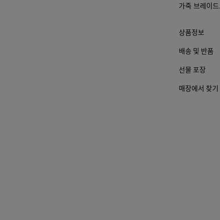
가죽 브레이드
경 될
수 있
습니
상품정보
다.)
배송 및 반품
선물 포장
매장에서 찾기