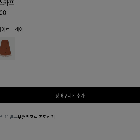
스카프
000
라이트 그레이
장바구니에 추가
장
사
바
이
구
즈
월 11일
—
우편번호로 조회하기
니
를
에
선
추
택
가
해