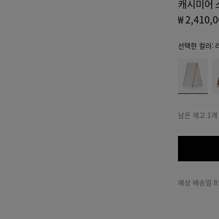
캐시미어 
₩ 2,410,
선택한 컬러:
color
라
브
(색상
이
라
을 선
트
운
택하
그
면 재
레
남은 재고 1개
고 여
이
부,
설명,
이미
지 및
페이
지의
예상 배송일
8
기타
요소
가 변