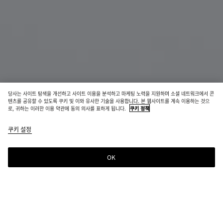
당사는 사이트 탐색을 개선하고 사이트 이용을 분석하고 마케팅 노력을 지원하며 소셜 네트워크에서 콘
텐츠를 공유할 수 있도록 쿠키 및 이와 유사한 기술을 사용합니다. 본 웹사이트를 계속 이용하는 것으
로, 귀하는 이러한 이용 약관에 동의 의사를 표하게 됩니다.
쿠키 정책
인트레치오 키 링
쿠키 설정
₩ 510,000
color
폰
블
(색상
단
랙
을 선
트
OK
장바구니에 추가
택하
장
사
면 재
바
이
고 여
구
즈
부,
니
를
설명,
에
선
선택한 컬러:
블랙
이미
추
택