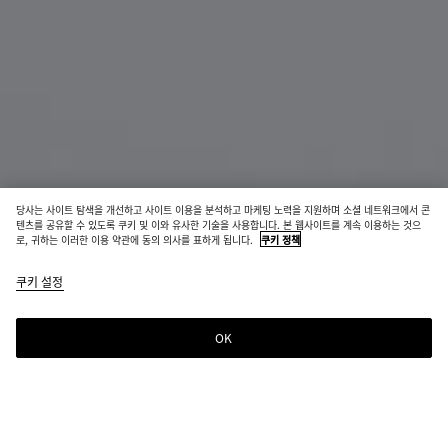
당사는 사이트 탐색을 개선하고 사이트 이용을 분석하고 마케팅 노력을 지원하며 소셜 네트워크에서 콘
텐츠를 공유할 수 있도록 쿠키 및 이와 유사한 기술을 사용합니다. 본 웹사이트를 계속 이용하는 것으
로, 귀하는 이러한 이용 약관에 동의 의사를 표하게 됩니다.
쿠키 정책
안디아모 3단 폴더형 지갑
쿠키 설정
₩ 1,570,000
color
블
바
미
(색상
랙
질
드
을 선
나
OK
장바구니에 추가
택하
잇
장
사
면 재
바
이
고 여
구
즈
부,
니
를
설명,
에
선
선택한 컬러:
미드나잇