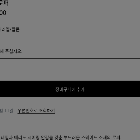
로퍼
000
캐러멜/팝콘
택해 주십시오.
해 주십시오.
장바구니에 추가
장
사
바
이
구
즈
월 11일
—
우편번호로 조회하기
니
를
에
선
추
택
가
해
디테일과 메리노 시어링 안감을 갖춘 부드러운 스웨이드 소재의 로퍼.