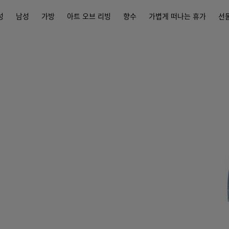
성
남성
가방
아트 오브 리빙
향수
가볍게 떠나는 휴가
선