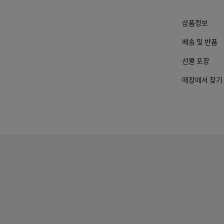
39
상품정보
40
배송 및 반품
41
선물 포장
매장에서 찾기
42