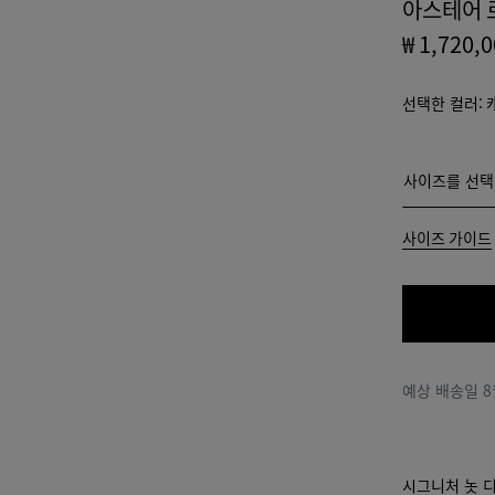
아스테어 
₩ 1,720,
선택한 컬러:
사이즈를 선
사이즈를 선택
35
사이즈 가이드
36
36.5
37
예상 배송일
8
37.5
38
시그니처 놋 
38.5