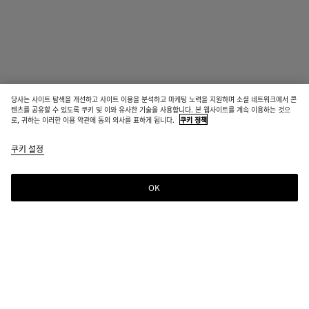
당사는 사이트 탐색을 개선하고 사이트 이용을 분석하고 마케팅 노력을 지원하며 소셜 네트워크에서 콘
텐츠를 공유할 수 있도록 쿠키 및 이와 유사한 기술을 사용합니다. 본 웹사이트를 계속 이용하는 것으
로, 귀하는 이러한 이용 약관에 동의 의사를 표하게 됩니다.
쿠키 정책
스몰 펄 이어링
쿠키 설정
₩ 1,590,000
OK
장바구니에 추가
장
사
바
이
구
즈
니
를
에
선
선택한 컬러:
내추럴 핑크
추
택
가
해
위생상의 이유로 반품이 불가할 수 있습니다.
주