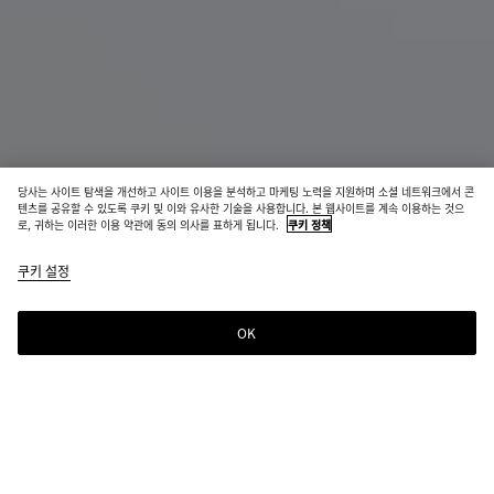
당사는 사이트 탐색을 개선하고 사이트 이용을 분석하고 마케팅 노력을 지원하며 소셜 네트워크에서 콘
텐츠를 공유할 수 있도록 쿠키 및 이와 유사한 기술을 사용합니다. 본 웹사이트를 계속 이용하는 것으
로, 귀하는 이러한 이용 약관에 동의 의사를 표하게 됩니다.
쿠키 정책
놋 브레이슬릿
쿠키 설정
₩ 760,000
OK
장바구니에 추가
장
사
바
이
구
즈
니
를
에
선
선택한 컬러:
실버
추
택