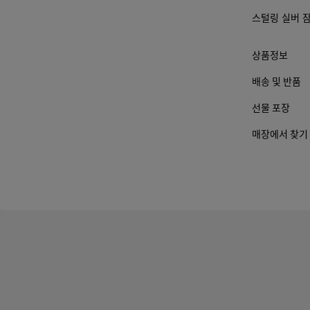
요소
스털링 실버 
가 변
경 될
수 있
상품정보
습니
다.)
배송 및 반품
선물 포장
매장에서 찾기