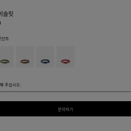
이슬릿
0
폰단트
앰
블
레
버
루
드
로
스
얄
톤
택해 주십시오.
해 주십시오.
문의하기