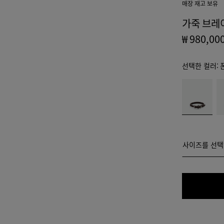
매장 재고 보유
가죽 브레
₩ 980,00
선택한 컬러:
color
폰
말
(색상
단
차
을 선
트
택하
면 재
고 여
사이즈를 선
사이즈를 선택
부,
설명,
S
이미
지 및
M
페이
지의
L
기타