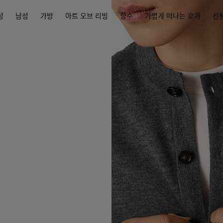
성
남성
가방
아트 오브 리빙
향수
가볍게 떠나는 휴가
선