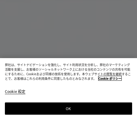
弊社は、サイトナビゲーションを強化し、サイト利用状況を分析し、弊社のマーケティング
活動を支援し、お客様のソーシャルネットワーク上における当社のコンテンツの共有を可能
にするために、Cookieおよび同様の技術を使用します。本ウェブサイトの閲覧を継続するこ
とで、お客様はこれらの利用条件に同意したものとみなされます。
Cookie ポリシー
マキシ イントレチャート トート
¥ 1,100,000
Cookie 設定
税込
OK
ショッピングバッグに追加する
シ
サ
ョ
イ
ッ
ズ
ピ
を