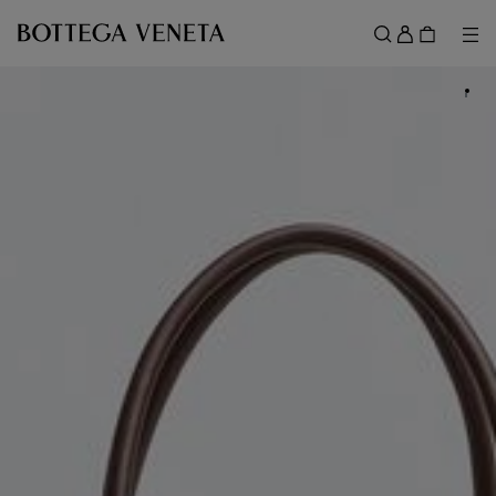
スキップしてメインコンテンツを開く
ロ
グ
メ
検索
イ
メニュー
ン