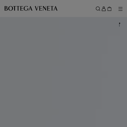
スキップしてメインコンテンツを開く
ロ
グ
メ
検索
イ
メニュー
ン