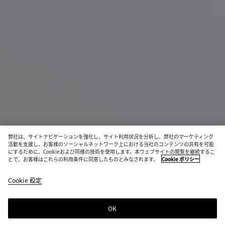
弊社は、サイトナビゲーションを強化し、サイト利用状況を分析し、弊社のマーケティング
活動を支援し、お客様のソーシャルネットワーク上における当社のコンテンツの共有を可能
新作
にするために、Cookieおよび同様の技術を使用します。本ウェブサイトの閲覧を継続するこ
とで、お客様はこれらの利用条件に同意したものとみなされます。
Cookie ポリシー
バーチョ フォンバケット
¥ 295,900
Cookie 設定
税込
OK
ショッピングバッグに追加する
シ
サ