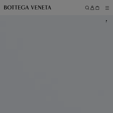
スキップしてメインコンテンツを開く
ロ
グ
メ
検索
イ
メニュー
ン