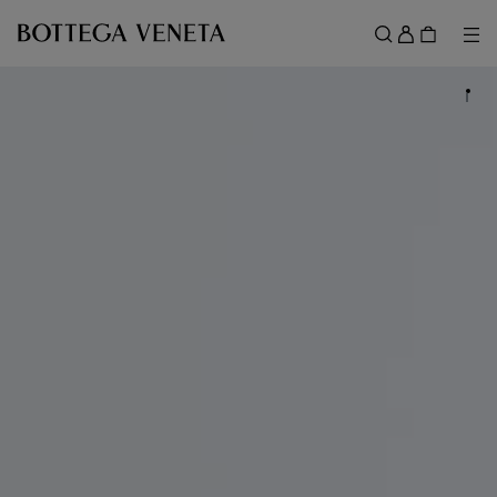
スキップしてメインコンテンツを開く
ロ
グ
メ
検索
イ
メニュー
ン