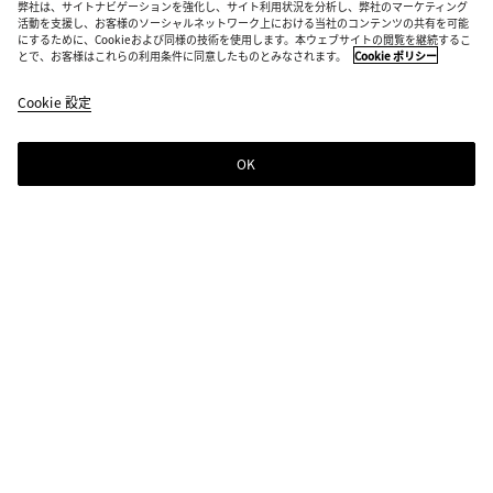
弊社は、サイトナビゲーションを強化し、サイト利用状況を分析し、弊社のマーケティング
活動を支援し、お客様のソーシャルネットワーク上における当社のコンテンツの共有を可能
にするために、Cookieおよび同様の技術を使用します。本ウェブサイトの閲覧を継続するこ
とで、お客様はこれらの利用条件に同意したものとみなされます。
Cookie ポリシー
セレーナ スニーカー
¥ 143,000
Cookie 設定
税込
OK
ショッピングバッグに追加する
シ
サ
ョ
イ
ッ
ズ
ピ
を
ン
選
カラー:
アラバスター/グラスグリーン
グ
択
バ
し
サイズを選択してください
サイズを選択してください
ッ
て
グ
く
36
に
だ
サイズガイド
追
さ
37
加
い
す
38