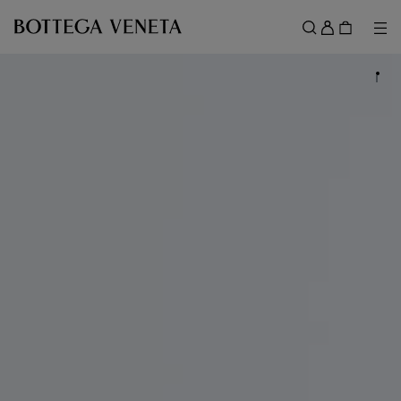
スキップしてメインコンテンツを開く
ロ
グ
メ
検索
イ
メニュー
ン