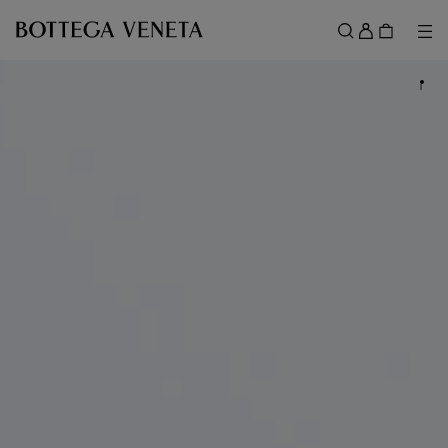
スキップしてメインコンテンツを開く
ロ
グ
メ
検索
イ
メニュー
ン