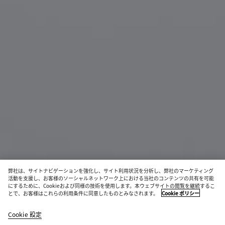
弊社は、サイトナビゲーションを強化し、サイト利用状況を分析し、弊社のマーケティング
活動を支援し、お客様のソーシャルネットワーク上における当社のコンテンツの共有を可能
にするために、Cookieおよび同様の技術を使用します。本ウェブサイトの閲覧を継続するこ
とで、お客様はこれらの利用条件に同意したものとみなされます。
Cookie ポリシー
クラシック パイロット サングラス
¥ 82,500
Cookie 設定
color
ブ
ハ
税込