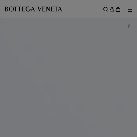
スキップしてメインコンテンツを開く
ロ
グ
メ
検索
イ
メニュー
ン