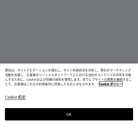
弊社は、サイトナビゲーションを強化し、サイト利用状況を分析し、弊社のマーケティング
活動を支援し、お客様のソーシャルネットワーク上における当社のコンテンツの共有を可能
にするために、Cookieおよび同様の技術を使用します。本ウェブサイトの閲覧を継続するこ
とで、お客様はこれらの利用条件に同意したものとみなされます。
Cookie ポリシー
キーケース
¥ 82,500
Cookie 設定
税込
OK
ショッピングバッグに追加する
シ
サ
ョ
イ
ッ
ズ