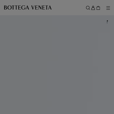
スキップしてメインコンテンツを開く
ロ
グ
メ
検索
イ
メニュー
ン