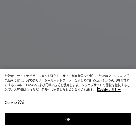
弊社は、サイトナビゲーションを強化し、サイト利用状況を分析し、弊社のマーケティング
活動を支援し、お客様のソーシャルネットワーク上における当社のコンテンツの共有を可能
新作
にするために、Cookieおよび同様の技術を使用します。本ウェブサイトの閲覧を継続するこ
とで、お客様はこれらの利用条件に同意したものとみなされます。
Cookie ポリシー
イントレチャート トラベルポーチ
¥ 315,700
Cookie 設定
税込
OK
ショッピングバッグに追加する
シ
サ
ョ
イ