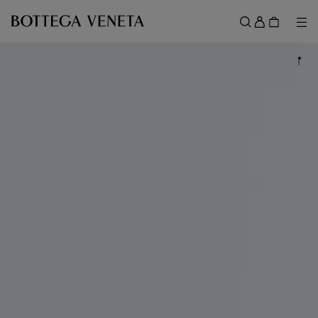
スキップしてメインコンテンツを開く
ロ
グ
メ
検索
イ
メニュー
ン