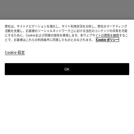
弊社は、サイトナビゲーションを強化し、サイト利用状況を分析し、弊社のマーケティング
活動を支援し、お客様のソーシャルネットワーク上における当社のコンテンツの共有を可能
にするために、Cookieおよび同様の技術を使用します。本ウェブサイトの閲覧を継続するこ
アステア ローファー
とで、お客様はこれらの利用条件に同意したものとみなされます。
Cookie ポリシー
¥ 181,500
color
バ
税込
Cookie 設定
+
7
(色
ロ
を選
ー
択す
ロ
OK
ショッピングバッグに追加する
シ
サ
る
ョ
イ
と、
ッ
ズ
在庫
ピ
を
状
ン
選
カラー:
バローロ
況、
グ
択
説
color
ブ
フ
バ
ニ
ノ
ジ
バ
し
明、
(色
ラ
ォ
ロ
ュ
ッ
ュ
ッ
て
画
を選
ッ
ン
ー
ー
チ
ー
グ
く
像、
択す
ク
デ
ロ
ア
ョ
ト
に
だ