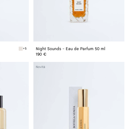
Night Sounds - Eau de Parfum 50 ml
+5
Alabaster Charm porta profumo
190 €
Ricordami
Novità
-
Eau
de
Parfum
15
ml