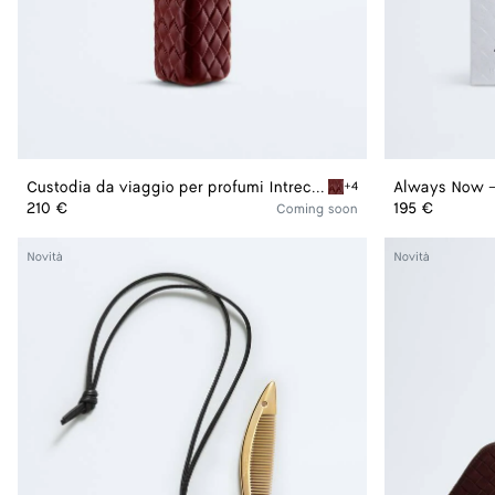
Custodia da viaggio per profumi Intreccio
Always Now - 
+4
Ambra Custodia da viaggio
210 €
195 €
Coming soon
Pettine
Beauty
Novità
Novità
Sardine
case
medio