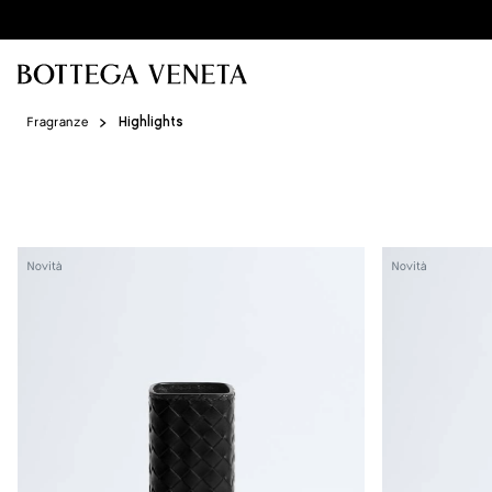
Vai al contenuto principale
Fragranze
Highlights
Porta
Porta
Novità
Novità
profumo
profumo
grande
grande