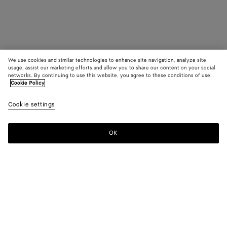
We use cookies and similar technologies to enhance site navigation, analyze site
usage, assist our marketing efforts and allow you to share our content on your social
networks. By continuing to use this website, you agree to these conditions of use.
Cookie Policy
Cookie settings
OK
ISCRIVITI ALLA NEWSLETTER
Iscriviti alla newsletter Bottega Veneta per avere informazioni sulle
collezioni, le sfilate e ricevere altri update esclusivi.
E-mail*