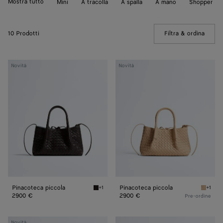
Mostra tutto
Mini
A tracolla
A spalla
A mano
Shopper
10 Prodotti
Filtra & ordina
(Manua
Pinacoteca
Pinacoteca
Novità
Novità
piccola
piccola
Pinacoteca piccola
Pinacoteca piccola
+1
+1
Espresso/mineral Pinacoteca piccola
Shore/z
2900 €
2900 €
Pre-ordine
Pinacoteca
Pinacoteca
Novità