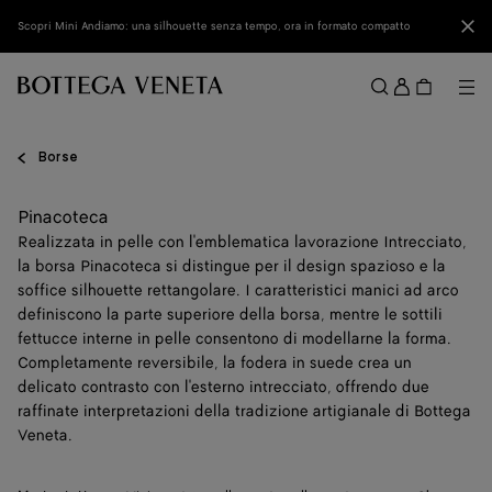
Vai al contenuto principale
Chi
Scopri Mini Andiamo: una silhouette senza tempo, ora in formato compatto
Acced
Me
Cerca
Menu
Borse
Pinacoteca
Realizzata in pelle con l'emblematica lavorazione Intrecciato,
la borsa Pinacoteca si distingue per il design spazioso e la
soffice silhouette rettangolare. I caratteristici manici ad arco
definiscono la parte superiore della borsa, mentre le sottili
fettucce interne in pelle consentono di modellarne la forma.
Completamente reversibile, la fodera in suede crea un
delicato contrasto con l'esterno intrecciato, offrendo due
raffinate interpretazioni della tradizione artigianale di Bottega
Veneta.