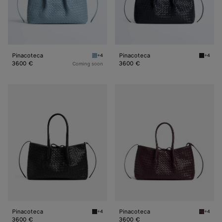
Pinacoteca
Pinacoteca
+4
+4
Mineral/espresso Pinacoteca
Midnigh
3600 €
3600 €
Coming soon
Pinacoteca
Pinacoteca
Pinacoteca
Pinacoteca
+4
+4
Black/fondant Pinacoteca
Dark ba
3600 €
3600 €