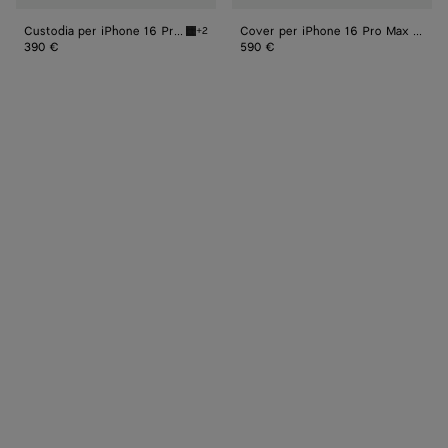
Custodia per iPhone 16 Pro Intrecciato
Cover per iPhone 16 Pro Max Intrecciato
+2
Black Custodia per iPhone 16 Pro Intrecciato
390 €
590 €