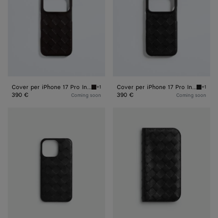
Pro
Pro
Intrecciato
Intrecciato
Cover per iPhone 17 Pro Intrecciato
Cover per iPhone 17 Pro Intrecciato
+1
+1
Espresso Cover per iPhone 17 Pro Intrecciat
Black C
390 €
390 €
Coming soon
Coming soon
Custodia
Cover
per
per
iPhone
iPhone
16
16
Pro
Pro
Intrecciato
Max
Intrecciato