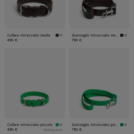
Collare Intrecciato medio
Guinzaglio Intrecciato medio
+2
+2
Fondant Collare Intrecciato medio
Fondant
490 €
790 €
Collare
Guinzaglio
Intrecciato
Intrecciato
piccolo
piccolo
Collare Intrecciato piccolo
Guinzaglio Intrecciato piccolo
+2
+2
Parakeet Collare Intrecciato piccolo
Parakee
490 €
790 €
Coming soon