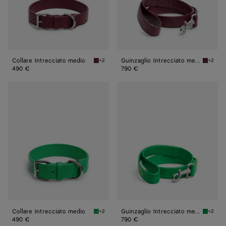
Collare Intrecciato medio
Guinzaglio Intrecciato medio
+2
+2
Barolo Collare Intrecciato medio
Barolo 
490 €
790 €
Collare
Guinzaglio
Intrecciato
Intrecciato
medio
medio
Collare Intrecciato medio
Guinzaglio Intrecciato medio
+2
+2
Parakeet Collare Intrecciato medio
Parakee
490 €
790 €