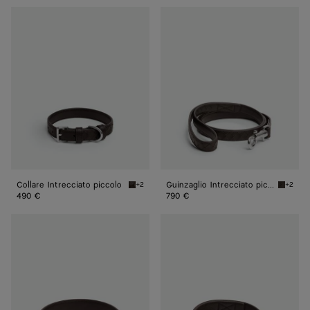
Collare
Guinzaglio
Intrecciato
Intrecciato
piccolo
piccolo
Collare Intrecciato piccolo
Guinzaglio Intrecciato piccolo
+2
+2
Fondant Collare Intrecciato piccolo
Fondant
490 €
790 €
Collare
Guinzaglio
Intrecciato
Intrecciato
medio
medio