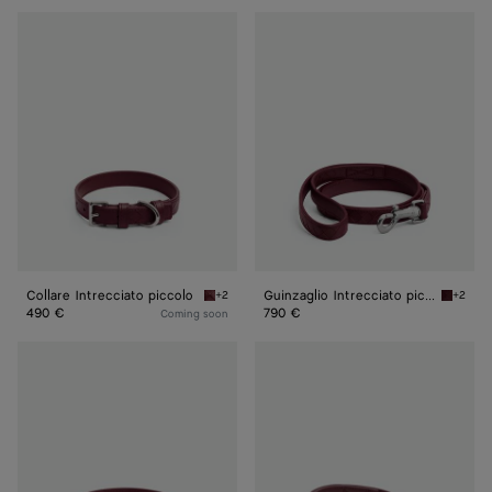
Collare
Guinzaglio
Intrecciato
Intrecciato
piccolo
piccolo
Collare Intrecciato piccolo
Guinzaglio Intrecciato piccolo
+2
+2
Barolo Collare Intrecciato piccolo
Barolo G
490 €
790 €
Coming soon
Collare
Guinzaglio
Intrecciato
Intrecciato
medio
medio