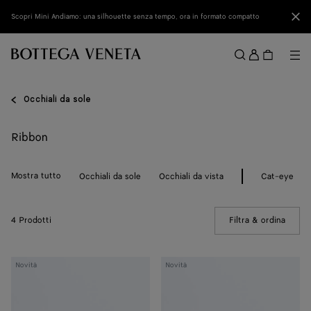
Vai al contenuto principale
Chi
Scopri Mini Andiamo: una silhouette senza tempo, ora in formato compatto
Acced
Me
Cerca
Menu
Occhiali da sole
Ribbon
Mostra tutto
Occhiali da sole
Occhiali da vista
Cat-eye
4 Prodotti
Filtra & ordina
(Manua
Occhiali
Occhiali
Novità
Novità
da
da
sole
sole
a
a