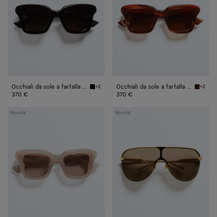
farfalla
farfalla
Sophia
Sophia
Ribbon
Ribbon
Occhiali da sole a farfalla Sophia Ribbon
Occhiali da sole a farfalla Sophia Ribbon
+2
+2
Black/grey Occhiali da sole a farfalla Sophia 
Havana/
370 €
370 €
Occhiali
Occhiali
Novità
Novità
da
da
sole
sole
a
a
farfalla
mascherina
Sophia
Long
Ribbon
Ribbon