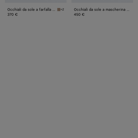
Occhiali da sole a farfalla Sophia Ribbon
Occhiali da sole a mascherina Long Ribbon
+2
Brown/red Occhiali da sole a farfalla Sophia 
370 €
450 €