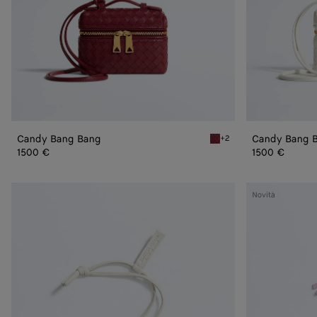
Candy Bang Bang
Candy Bang 
+2
Lava red Candy Bang Ban
1500 €
1500 €
Charm
Charm
Novità
Cat
Dog