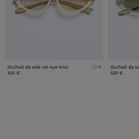
Occhiali da sole cat-eye Knot
Occhiali da s
+3
Beige/grey Occhiali da so
520 €
520 €