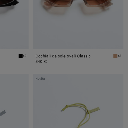
Occhiali da sole ovali Classic
+2
+2
Black/grey Occhiali da sole ovali Classic
Brown Occ
340 €
Charm
Novità
Tennis
Ball