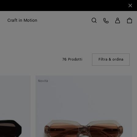
Chi
Acce
Servizio Clienti
Craft in Motion
Cerca
76 Prodotti
Filtra & ordina
(Manual
Occhiali
Novità
da
sole
ovali
Classic