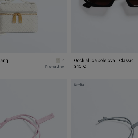
Bang
Occhiali da sole ovali Classic
+2
g
Alabaster Candy Bang Bang
340 €
Pre-ordine
Charm
Novità
Pencil