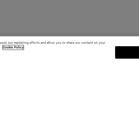
assist our marketing efforts and allow you to share our content on your
.
Cookie Policy
ISCRIVITI ALLA NEWSLETTE
i.
Iscriviti alla newsletter Bottega V
le sfilate e ricevere altri update es
E-mail*