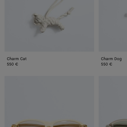
Charm Cat
Charm Dog
550 €
550 €
Occhiali
Occhiali
da
da
sole
sole
cat-
cat-
eye
eye
Knot
Knot