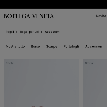
Vai al contenuto principale
Novità
Regali
Regali per Lei
Accessori
Mostra tutto
Borse
Scarpe
Portafogli
Accessori
Candy
Candy
Novità
Novità
Bang
Bang
Bang
Bang