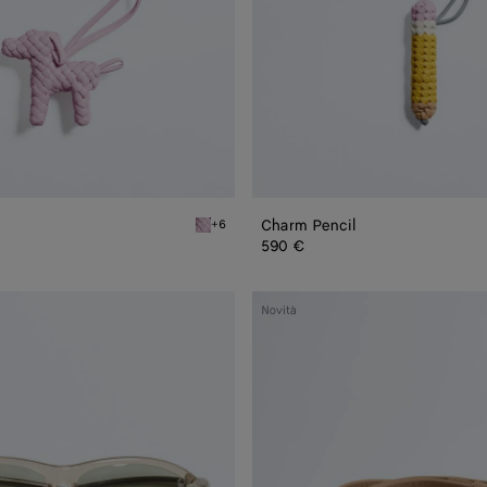
Charm Pencil
+6
Thistle Charm Dog
590 €
Cintura
Novità
Andiamo