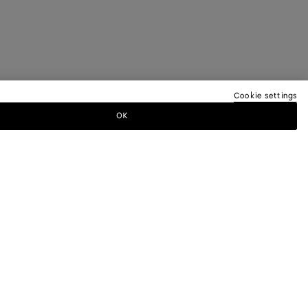
Cookie settings
OK
R
eneta per avere informazioni sulle collezioni,
clusivi.