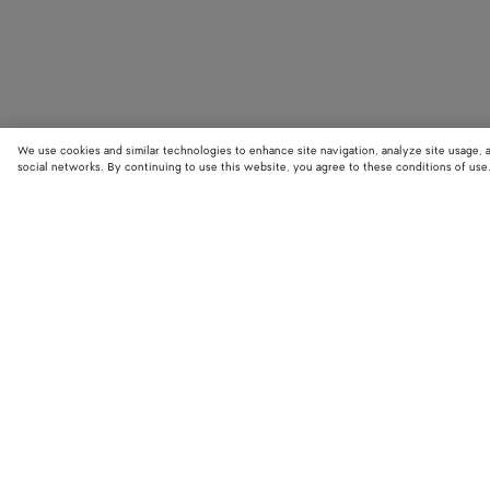
We use cookies and similar technologies to enhance site navigation, analyze site usage, 
social networks. By continuing to use this website, you agree to these conditions of use
STORE LOCATOR
Trova il negozio Bottega Veneta più vicino a te e scopri le ultime collezion
Trova negozio