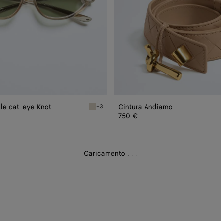
ole cat-eye Knot
Cintura Andiamo
+3
le cat-eye Knot
Beige/green Occhiali da sole cat-eye Knot
750 €
Caricamento
.
.
.