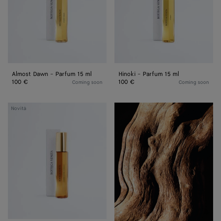
ml
Almost Dawn - Parfum 15 ml
Hinoki - Parfum 15 ml
100 €
100 €
Coming soon
Coming soon
Good
Novità
Morning
Midnight
-
Parfum
15
ml