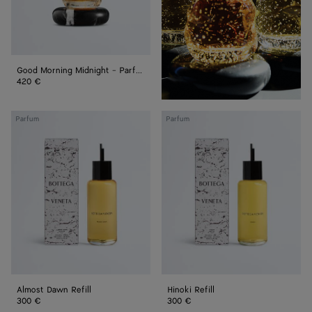
Good Morning Midnight - Parfum 100 ml
420 €
Almost
Hinoki
Parfum
Parfum
Dawn
Refill
Refill
Almost Dawn Refill
Hinoki Refill
300 €
300 €