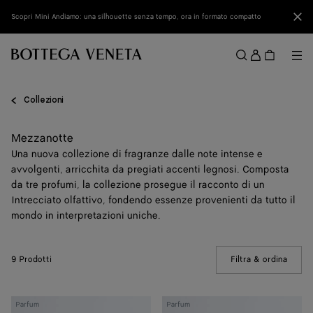
Vai al contenuto principale
Chi
Scopri Mini Andiamo: una silhouette senza tempo, ora in formato compatto
Acced
Me
Cerca
Menu
Collezioni
Mezzanotte
Una nuova collezione di fragranze dalle note intense e
avvolgenti, arricchita da pregiati accenti legnosi. Composta
da tre profumi, la collezione prosegue il racconto di un
Intrecciato olfattivo, fondendo essenze provenienti da tutto il
mondo in interpretazioni uniche.
9 Prodotti
Filtra & ordina
(Manua
Almost
Hinoki
Parfum
Parfum