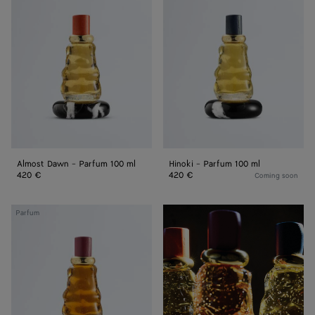
Dawn
-
-
Parfum
Parfum
100
100
ml
ml
Almost Dawn - Parfum 100 ml
Hinoki - Parfum 100 ml
420 €
420 €
Coming soon
Good
Parfum
Morning
Midnight
-
Parfum
100
ml