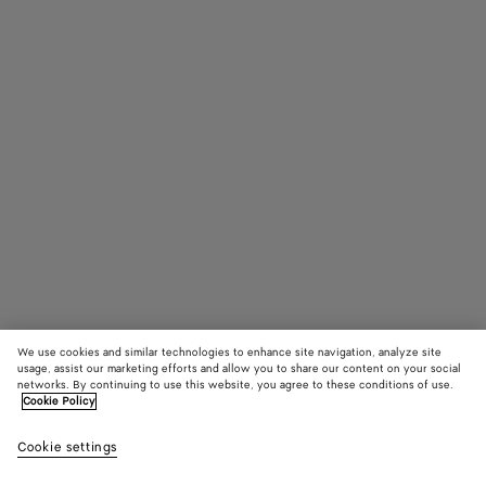
We use cookies and similar technologies to enhance site navigation, analyze site
usage, assist our marketing efforts and allow you to share our content on your social
networks. By continuing to use this website, you agree to these conditions of use.
Cookie Policy
Mule Blink
990 €
color
Cam
Cookie settings
+
3
(Sel
un co