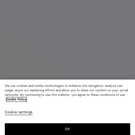
We use cookies and similar technologies to enhance site navigation, analyze site
usage, assist our marketing efforts and allow you to share our content on your social
Nouveauté
networks. By continuing to use this website, you agree to these conditions of use.
Cookie Policy
Veneta petit format
Cookie settings
3900 €
color (En
Black
Lava
Ecru
sélectionna
red
une couleur
OK
Ajouter au panier
les tailles
Ajouter
Sélectionner