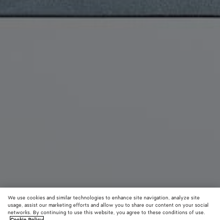
We use cookies and similar technologies to enhance site navigation, analyze site
usage, assist our marketing efforts and allow you to share our content on your social
Nouveauté
networks. By continuing to use this website, you agree to these conditions of use.